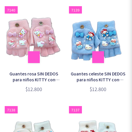
7140
7139
Guantes rosa SIN DEDOS
Guantes celeste SIN DEDOS
para niños KITTY con
para niños KITTY con
apliques ROSA (2-4 años)
apliques CELESTE (2-4
$12.800
$12.800
años)
7138
7137