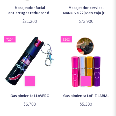
Masajeador facial
Masajeador cervical
antiarrugas reductor de
MANOS a 220v en caja (FH-
papada (ES-1081)
670)
$21.200
$73.900
7204
7203
Gas pimienta LLAVERO
Gas pimienta LAPIZ LABIAL
$6.700
$5.300