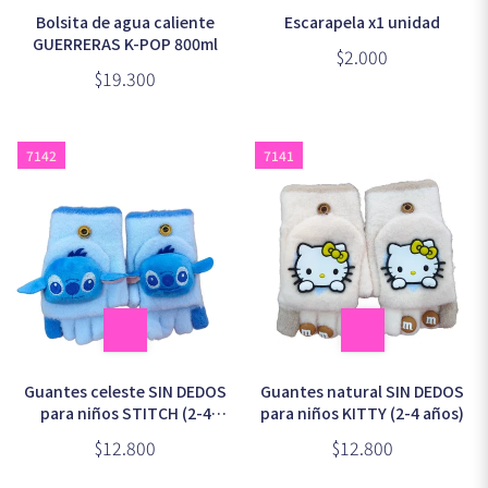
Bolsita de agua caliente
Escarapela x1 unidad
GUERRERAS K-POP 800ml
$2.000
$19.300
7142
7141
Guantes celeste SIN DEDOS
Guantes natural SIN DEDOS
para niños STITCH (2-4
para niños KITTY (2-4 años)
años)
$12.800
$12.800