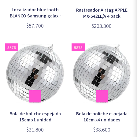
Localizador bluetooth
Rastreador Airtag APPLE
BLANCO Samsung galaxy
MX-542LL/A 4 pack
smart TAG 2 EI-T5600
$57.700
$203.300
5876
5875
Bola de boliche espejada
Bola de boliche espejada
15cm x1 unidad
10cm x4 unidades
$21.800
$38.600