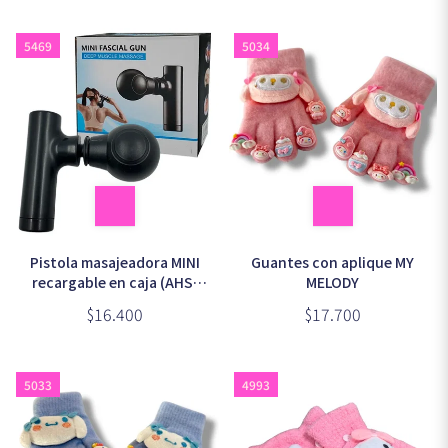
5469
5034
Pistola masajeadora MINI
Guantes con aplique MY
recargable en caja (AHS-
MELODY
809)
$16.400
$17.700
5033
4993