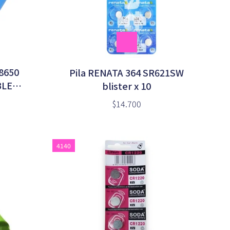
18650
Pila RENATA 364 SR621SW
BLE
blister x 10
$14.700
4140