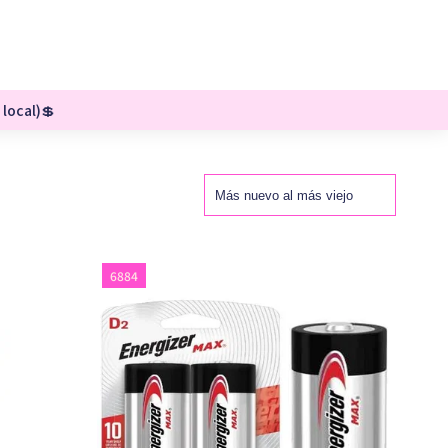
 local)💲
6884