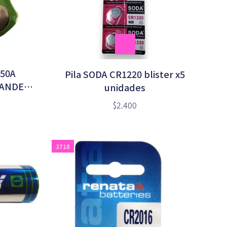
650A
Pila SODA CR1220 blister x5
RANDE
unidades
$2.400
3718