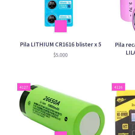
Pila LITHIUM CR1616 blister x 5
Pila re
LIL
$5.000
4127
4126