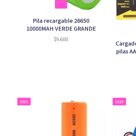
Pila recargable 26650
10000MAH VERDE GRANDE
$9.600
Cargad
pilas A
2665
2901
2629