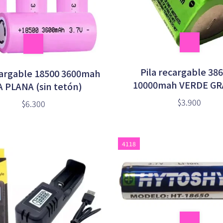
Pila recargable 38
cargable 18500 3600mah
10000mah VERDE G
A PLANA (sin tetón)
(TRIANGULAR)
$3.900
$6.300
4118