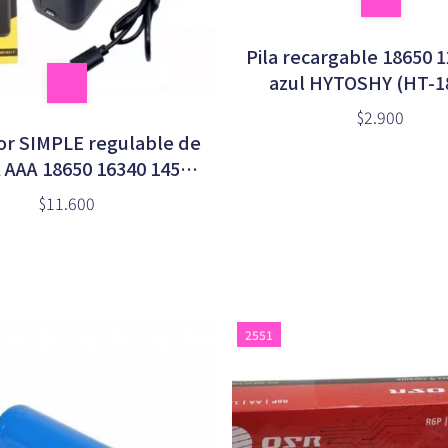
Pila recargable 18650
azul HYTOSHY (HT-1
$2.900
or SIMPLE regulable de
A AAA 18650 16340 14500
0 en caja (HD-8990)
$11.600
2551