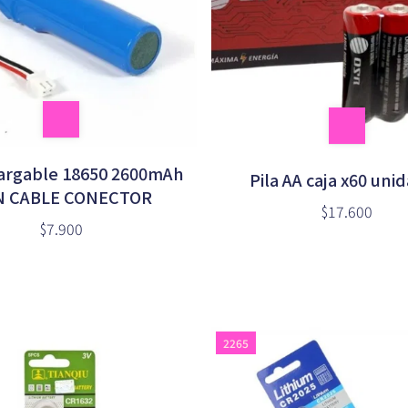
cargable 18650 2600mAh
Pila AA caja x60 uni
N CABLE CONECTOR
$17.600
$7.900
2265