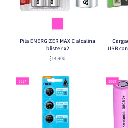
Pila ENERGIZER MAX C alcalina
Cargad
blister x2
USB con 
b
$14.900
5084
5069