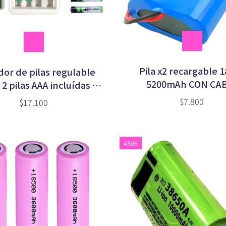
Pila x2 recargable 
or de pilas regulable
5200mAh CON CA
2 pilas AAA incluídas en
CONECTOR
lister (NGA-5100)
$7.800
$17.100
4506