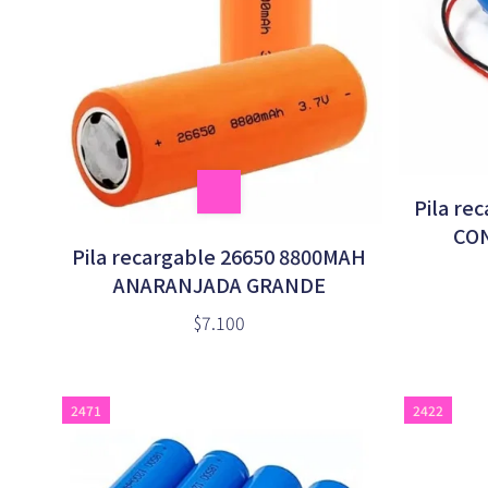
Pila re
CO
Pila recargable 26650 8800MAH
ANARANJADA GRANDE
$7.100
2471
2422