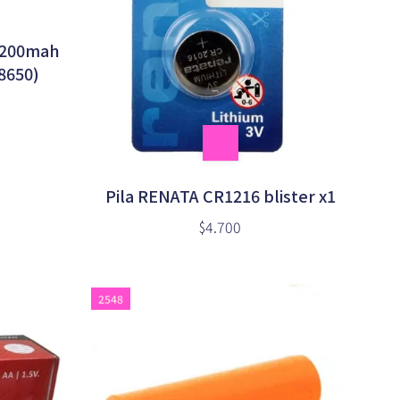
 1200mah
8650)
Pila RENATA CR1216 blister x1
$4.700
2548