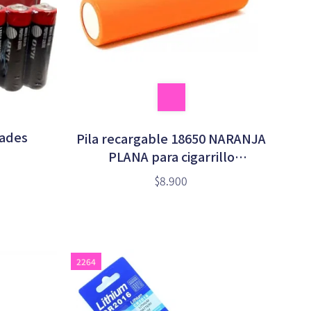
dades
Pila recargable 18650 NARANJA
PLANA para cigarrillo
electrónico (sin tetón)
$8.900
2264