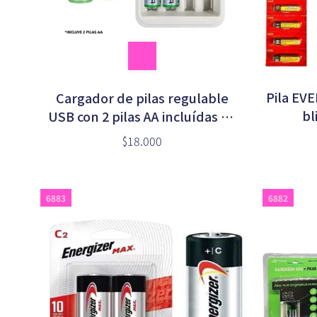
Pila EVE
Cargador de pilas regulable
bl
USB con 2 pilas AA incluídas en
blister (NGA-5200)
$18.000
6883
6882