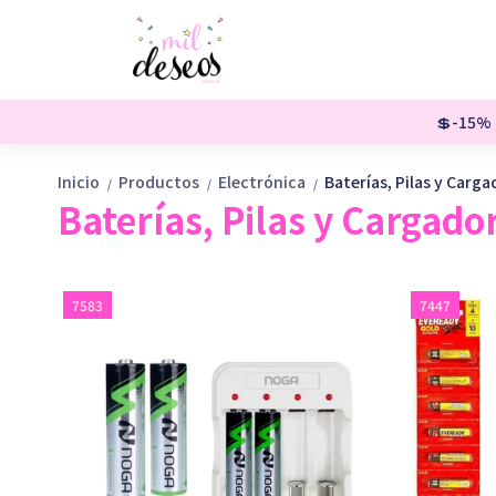
💲-15% o
Inicio
Productos
Electrónica
Baterías, Pilas y Carg
/
/
/
Baterías, Pilas y Cargado
7583
7447