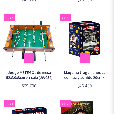
7177
7175
Juego METEGOL de mesa
Máquina tragamonedas
52x30x8cm en caja (JW054)
con luz y sonido 20cm a
pilas (JW266)
$69.700
$46.400
7174
7172