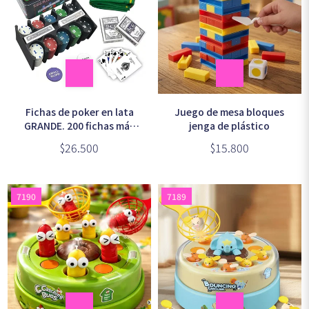
Juego de mesa bloques
Fichas de poker en lata
jenga de plástico
GRANDE. 200 fichas más
Dealer con 2 masos de
$15.800
$26.500
naipes y paño
7190
7189