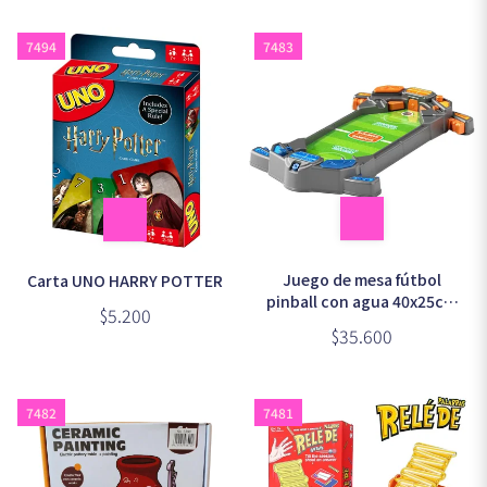
7494
7483
Juego de mesa fútbol
Carta UNO HARRY POTTER
pinball con agua 40x25cm
$5.200
(3973)
$35.600
7482
7481