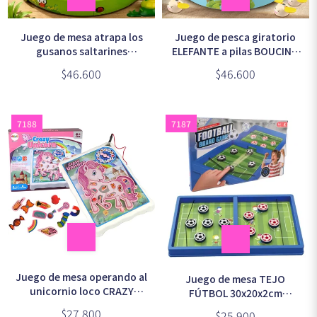
Juego de mesa atrapa los
Juego de pesca giratorio
gusanos saltarines
ELEFANTE a pilas BOUCING
CATCHING BUGS
CAROUSEL
$46.600
$46.600
7188
7187
Juego de mesa operando al
Juego de mesa TEJO
unicornio loco CRAZY
FÚTBOL 30x20x2cm
UNICORN a pilas
(GS017)
$27.800
$25.900