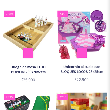
7389
7388
Unicornio al suelo cae
Juego de mesa TEJO
BLOQUES LOCOS 25x25cm
BOWLING 30x20x2cm
$22.900
$25.900
7335
7230