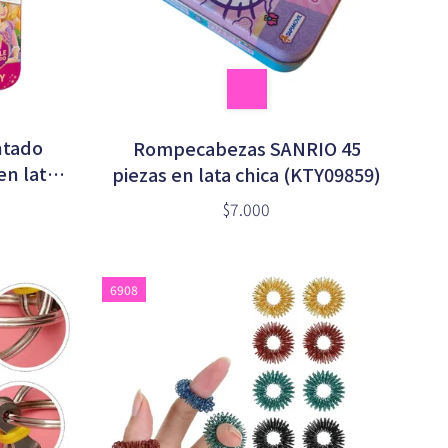
ntado
Rompecabezas SANRIO 45
en lata
piezas en lata chica (KTY09859)
6)
$7.000
6908