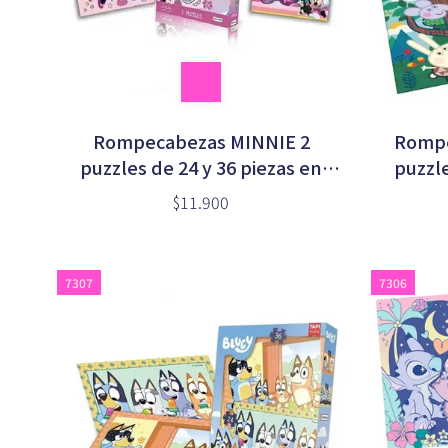
Rompecabezas MINNIE 2
Rompe
puzzles de 24 y 36 piezas en
puzzle
caja (DCH07612)
$11.900
7307
7306