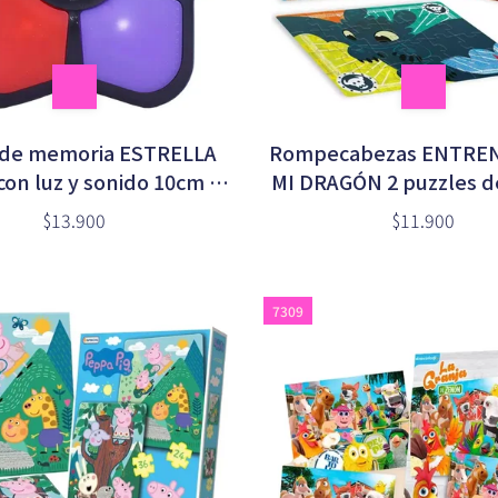
 de memoria ESTRELLA
Rompecabezas ENTRE
on luz y sonido 10cm a
MI DRAGÓN 2 puzzles de
pilas
piezas en caja (UDR
$13.900
$11.900
7309