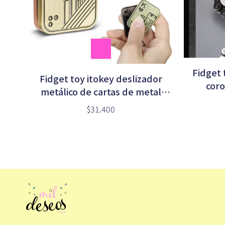
Fidget 
Fidget toy itokey deslizador
coro
metálico de cartas de metal
antiestrés
$31.400