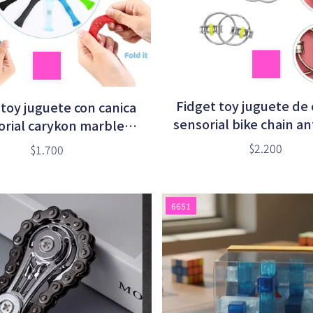
Fidget toy juguete de
 toy juguete con canica
sensorial bike chain an
orial carykon marble
x1 unidad
tiestrés x1 unidad
$2.200
$1.700
6651