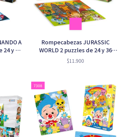
NANDO A
Rompecabezas JURASSIC
 24 y 36
WORLD 2 puzzles de 24 y 36
00370)
piezas en caja (UJW11027)
$11.900
7308