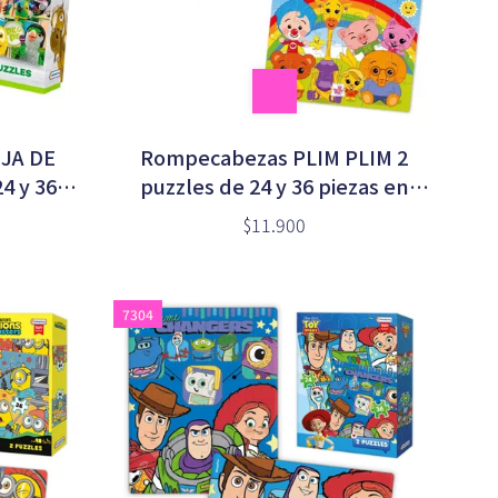
JA DE
Rompecabezas PLIM PLIM 2
4 y 36
puzzles de 24 y 36 piezas en
0647)
caja (PLI02216)
$11.900
7304