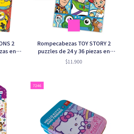
ONS 2
Rompecabezas TOY STORY 2
ezas en
puzzles de 24 y 36 piezas en
)
caja (DTS17954)
$11.900
7246