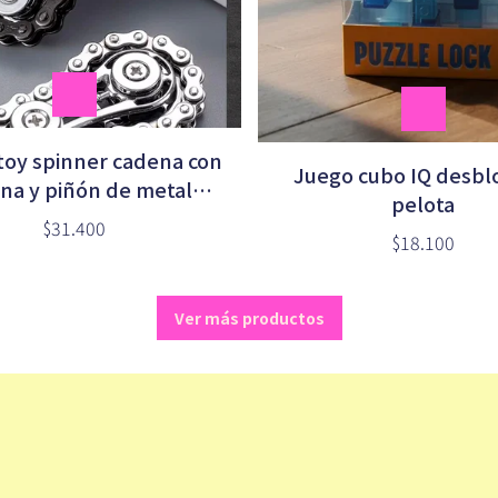
toy spinner cadena con
Juego cubo IQ desb
na y piñón de metal
pelota
antiestrés
$31.400
$18.100
Ver más productos