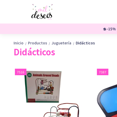
💲-15% o
Inicio
Productos
Juguetería
Didácticos
/
/
/
Didácticos
7516
7387