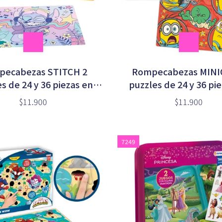
ecabezas STITCH 2
Rompecabezas MINI
s de 24 y 36 piezas en
puzzles de 24 y 36 pi
caja (DMD00176)
caja (UMN10354
$11.900
$11.900
7249