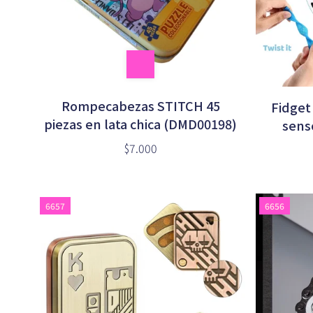
Rompecabezas STITCH 45
Fidget
piezas en lata chica (DMD00198)
sens
an
$7.000
6657
6656