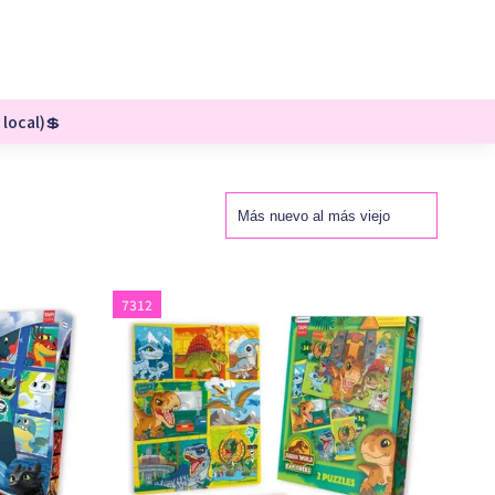
 local)💲
7312