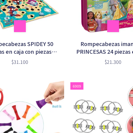
ecabezas SPIDEY 50
Rompecabezas ima
as en caja con piezas
PRINCESAS 24 piezas 
sensibles (VSP03330)
grande (DJU0067
$31.100
$21.300
6909