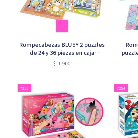
Rompecabezas BLUEY 2 puzzles
Romp
de 24 y 36 piezas en caja
puzzle
(BLU01193)
$11.900
7255
7254