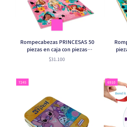
Rompecabezas PRINCESAS 50
Romp
piezas en caja con piezas
piez
termosensibles (DPU00679)
termo
$31.100
7245
6910