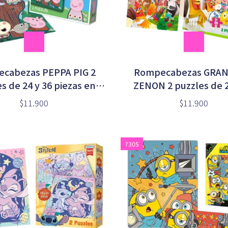
cabezas PEPPA PIG 2
Rompecabezas GRAN
s de 24 y 36 piezas en
ZENON 2 puzzles de 2
caja (EPP06352)
piezas en caja (LCG0
$11.900
$11.900
7305