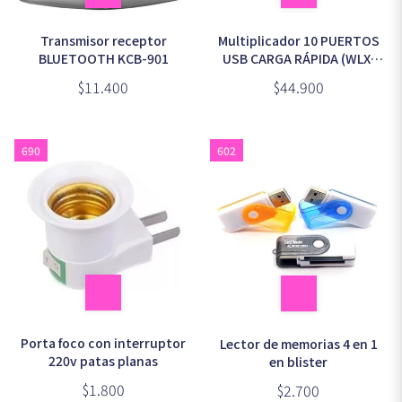
Transmisor receptor
Multiplicador 10 PUERTOS
BLUETOOTH KCB-901
USB CARGA RÁPIDA (WLX-
838)
$11.400
$44.900
690
602
Porta foco con interruptor
Lector de memorias 4 en 1
220v patas planas
en blister
$1.800
$2.700