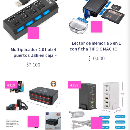
Lector de memoria 5 en 1
con ficha TIPO C MACHO en
Multiplicador 2.0 hub 4
bolsita
puertos USB en caja
$10.000
(CM288)
$7.100
4319
4158