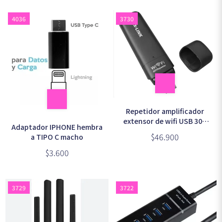
4036
3730
Repetidor amplificador
extensor de wifi USB 300
Adaptador IPHONE hembra
Mbps PIX-LINK
$46.900
a TIPO C macho
$3.600
3729
3722