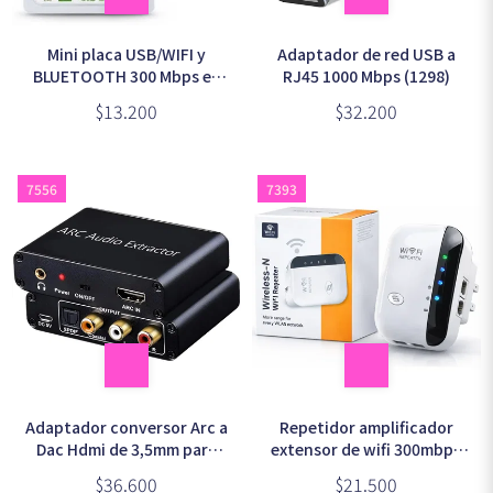
Mini placa USB/WIFI y
Adaptador de red USB a
BLUETOOTH 300 Mbps en
RJ45 1000 Mbps (1298)
blister (7387)
$13.200
$32.200
7556
7393
Repetidor amplificador
Adaptador conversor Arc a
extensor de wifi 300mbps
Dac Hdmi de 3,5mm para
2.4ghz en caja
Coa Sound (1197)
$21.500
$36.600