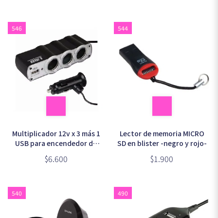
546
544
Multiplicador 12v x 3 más 1
Lector de memoria MICRO
USB para encendedor de
SD en blister -negro y rojo-
auto en blister
$6.600
$1.900
540
490