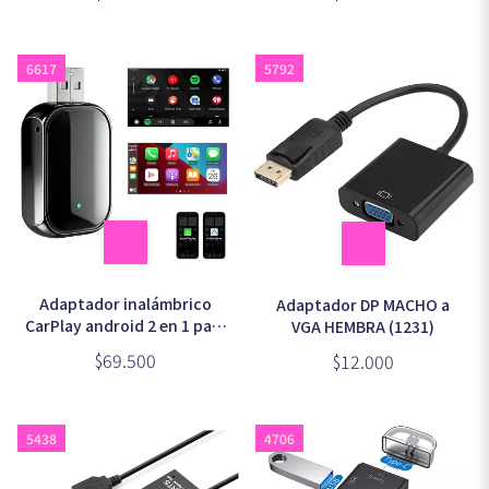
6617
5792
Adaptador inalámbrico
Adaptador DP MACHO a
CarPlay android 2 en 1 para
VGA HEMBRA (1231)
auto usb tipo c
$69.500
$12.000
5438
4706