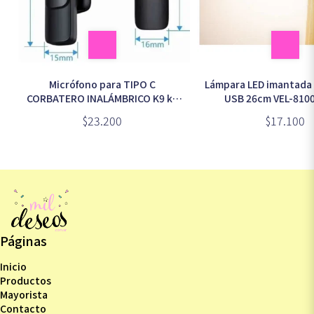
Micrófono para TIPO C
Lámpara LED imantada 
CORBATERO INALÁMBRICO K9 k8
USB 26cm VEL-81003 (caja
(3087)
marrón)
$23.200
$17.100
Páginas
Inicio
Productos
Mayorista
Contacto