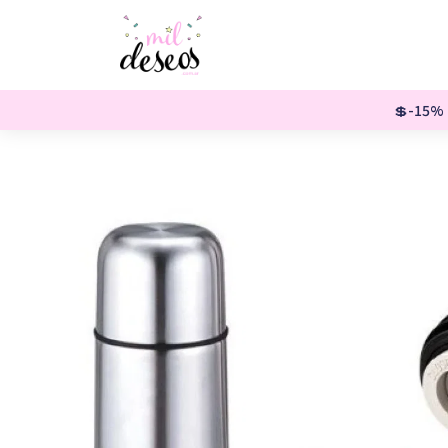
💲-15% o