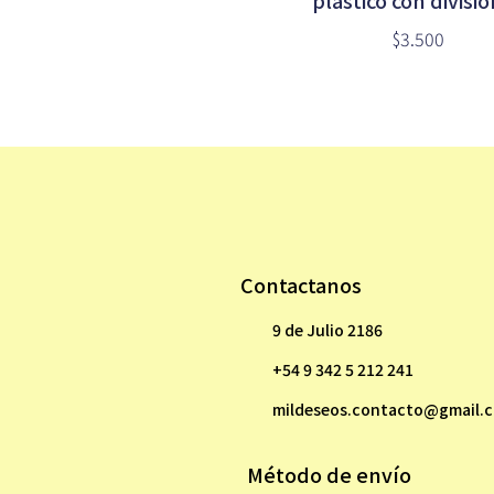
plástico con divisi
$3.500
Contactanos
9 de Julio 2186
+54 9 342 5 212 241
mildeseos.contacto@gmail.
Método de envío