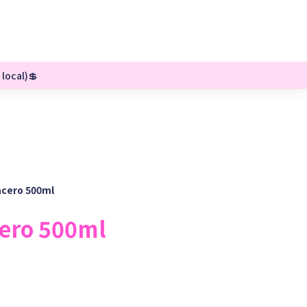
 local)💲
cero 500ml
cero 500ml