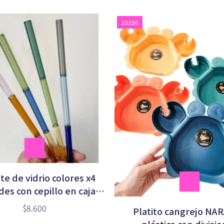
10156
e de vidrio colores x4
es con cepillo en caja
(MT9632)
$8.600
Platito cangrejo NA