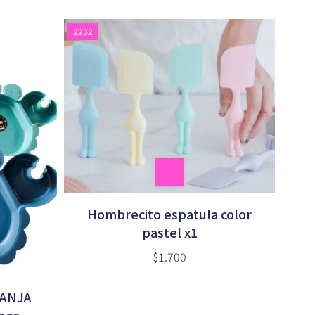
2232
Hombrecito espatula color
pastel x1
$1.700
RANJA