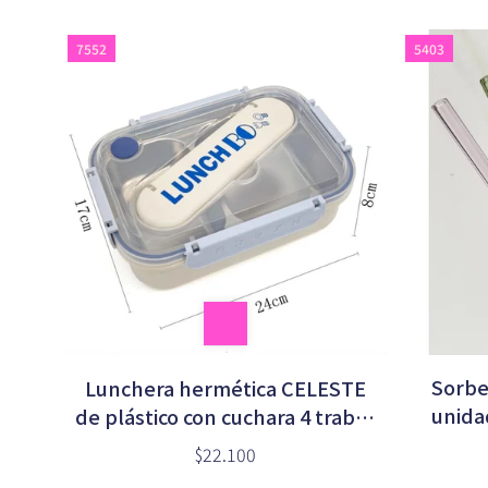
7552
5403
Sorbet
Lunchera hermética CELESTE
unidad
de plástico con cuchara 4 trabas
LUNCH BO
$22.100