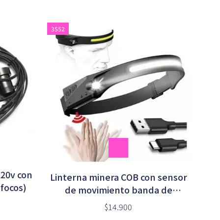
3552
220v con
Linterna minera COB con sensor
 focos)
de movimiento banda de
silicona -LX200-
$14.900