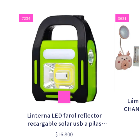
7234
3631
Lám
CHAN
Linterna LED farol reflector
recargable solar usb a pilas
(HB-9707A-1)
$16.800