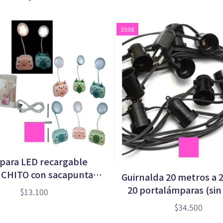
3598
para LED recargable
CHITO con sacapunta
Guirnalda 20 metros a 
(YW2192)
20 portalámparas (sin
$13.100
$34.500