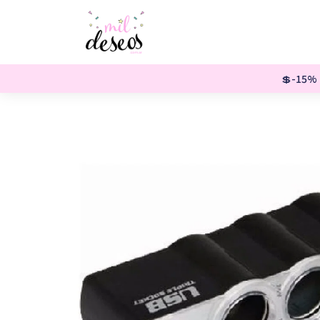
💲-15% o