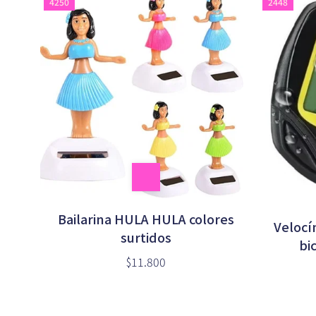
4250
2448
Bailarina HULA HULA colores
Velocí
surtidos
bi
$11.800