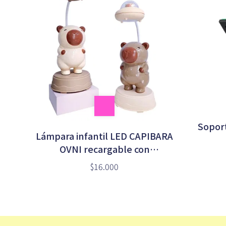
Soport
Lámpara infantil LED CAPIBARA
OVNI recargable con
sacapuntas (LED-83061)
$16.000