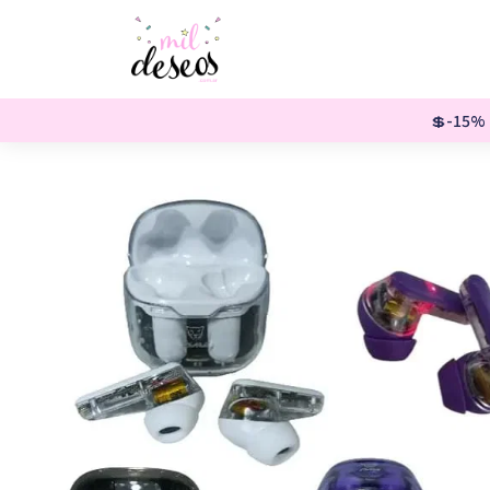
💲-15% o