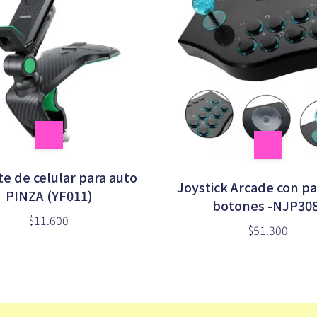
e de celular para auto
Joystick Arcade con pa
PINZA (YF011)
botones -NJP30
$11.600
$51.300