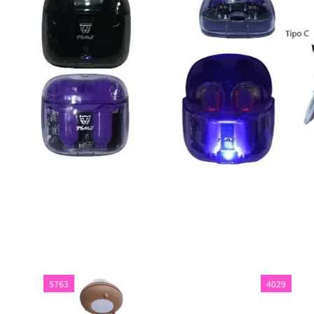
5763
4029