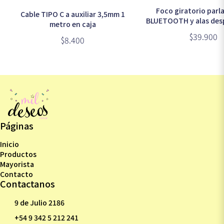
Foco giratorio parl
Cable TIPO C a auxiliar 3,5mm 1
BLUETOOTH y alas desp
metro en caja
control remoto (E
$39.900
$8.400
Páginas
Inicio
Productos
Mayorista
Contacto
Contactanos
9 de Julio 2186
+54 9 342 5 212 241