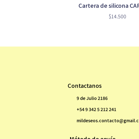
Cartera de silicona C
$14.500
Contactanos
9 de Julio 2186
+54 9 342 5 212 241
mildeseos.contacto@gmail.
Método de envío