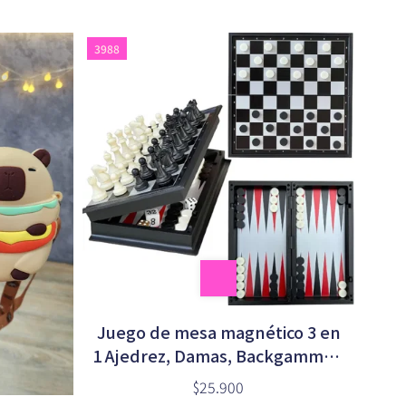
3988
Juego de mesa magnético 3 en
1 Ajedrez, Damas, Backgammon
24x24cm
$25.900