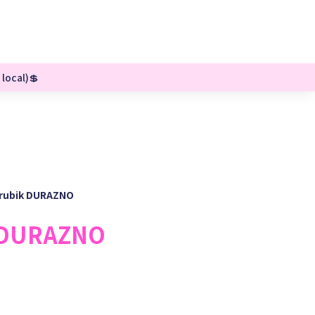
 local)💲
rubik DURAZNO
 DURAZNO