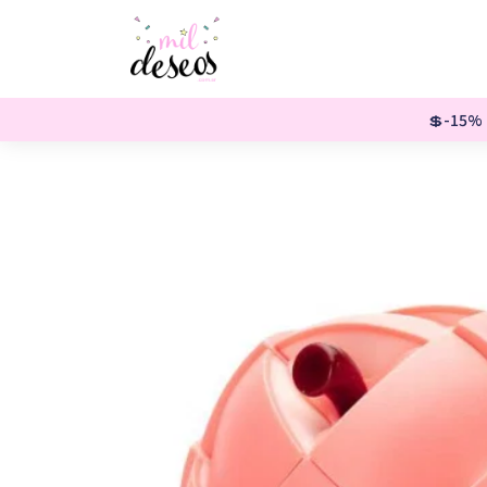
💲-15% o