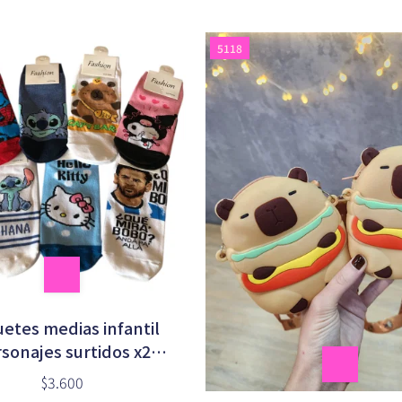
5118
etes medias infantil
sonajes surtidos x2
unidades
$3.600