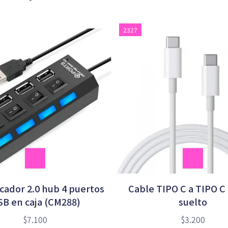
2327
icador 2.0 hub 4 puertos
Cable TIPO C a TIPO C
B en caja (CM288)
suelto
$7.100
$3.200