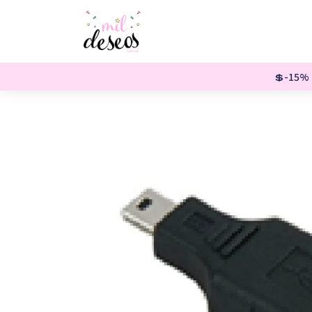
💲-15% o