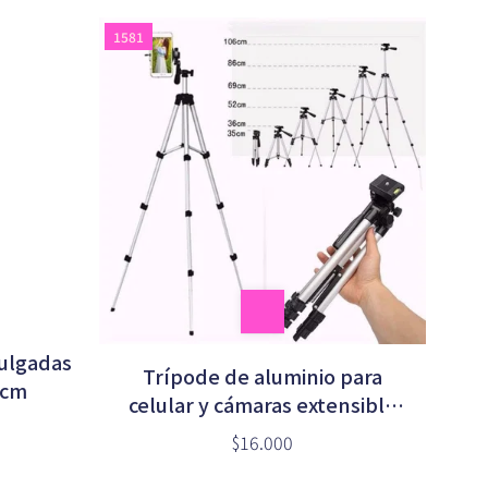
1581
pulgadas
Trípode de aluminio para
7cm
celular y cámaras extensible
hasta 1.10mts. en caja marrón
$16.000
(3110)