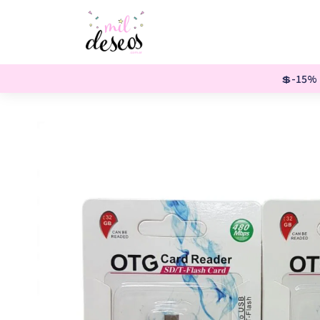
💲-15% o