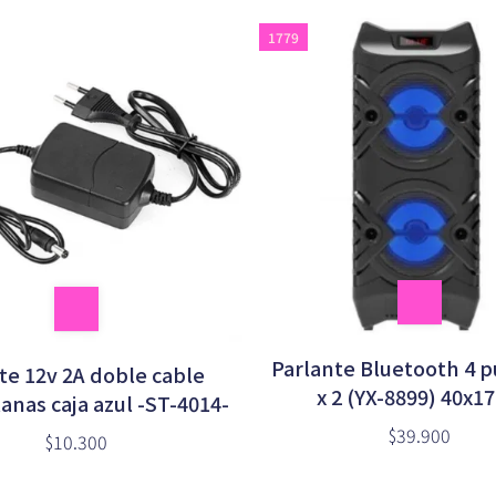
1779
Parlante Bluetooth 4 
e 12v 2A doble cable
x 2 (YX-8899) 40x1
anas caja azul -ST-4014-
$39.900
$10.300