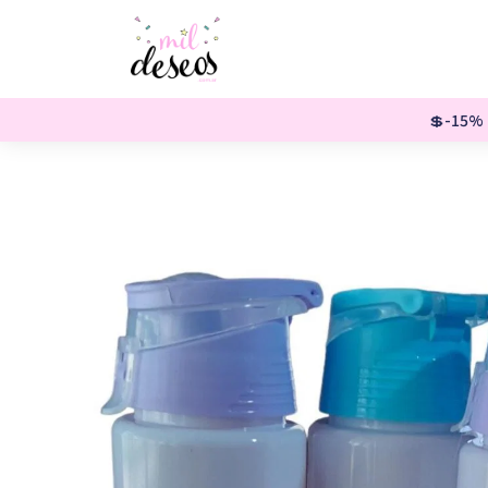
💲-15% o