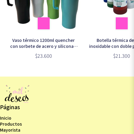
Vaso térmico 1200ml quencher
Botella térmica d
con sorbete de acero y silicona y
inoxidable con doble 
tapa acrílica (ISA-802)
(LU-4330)
$23.600
$21.300
Páginas
Inicio
Productos
Mayorista