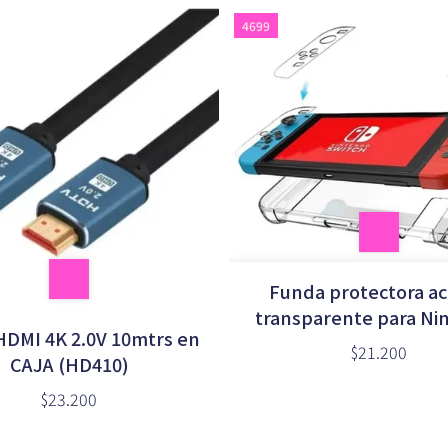
4699
Funda protectora acr
transparente para Ni
HDMI 4K 2.0V 10mtrs en
Switch en caja (65
$21.200
CAJA (HD410)
$23.200