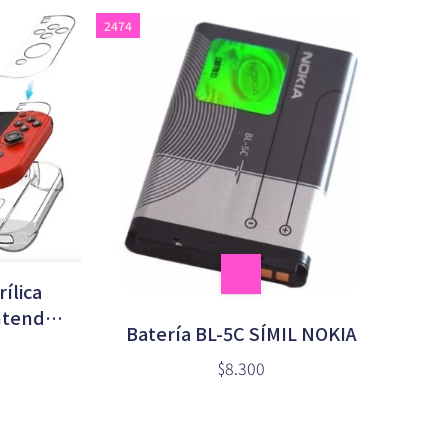
2474
ílica
ntendo
Batería BL-5C SÍMIL NOKIA
02)
$8.300