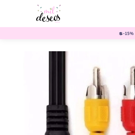
💲-15% o