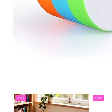
6749
6647