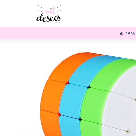
💲-15% o