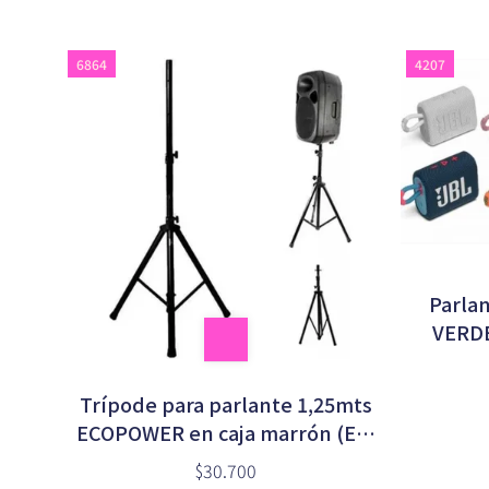
6864
4207
Parlan
VERD
Trípode para parlante 1,25mts
ECOPOWER en caja marrón (EP-
T100)
$30.700