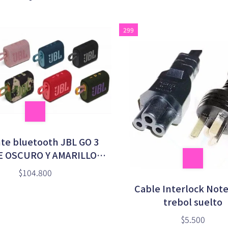
299
te bluetooth JBL GO 3
E OSCURO Y AMARILLO
(ORIGINAL)
$104.800
Cable Interlock Not
trebol suelto
$5.500