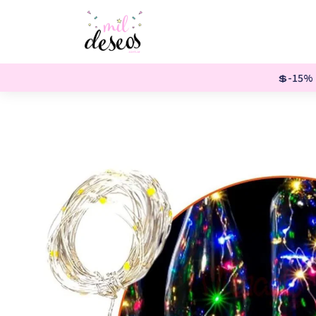
💲-15% o