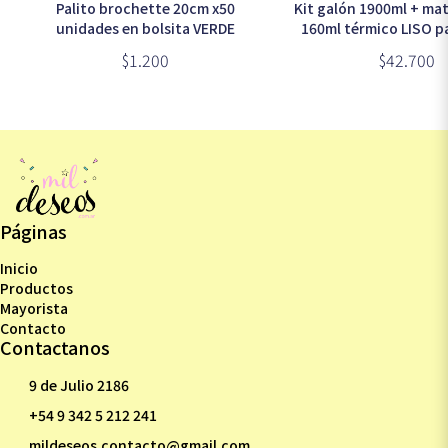
Palito brochette 20cm x50
Kit galón 1900ml + ma
unidades en bolsita VERDE
160ml térmico LISO p
con sorbete (LU-
$1.200
$42.700
Páginas
Inicio
Productos
Mayorista
Contacto
Contactanos
9 de Julio 2186
+54 9 342 5 212 241
mildeseos.contacto@gmail.com