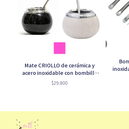
Bom
Mate CRIOLLO de cerámica y
inoxid
acero inoxidable con bombilla
en caja
$29.800