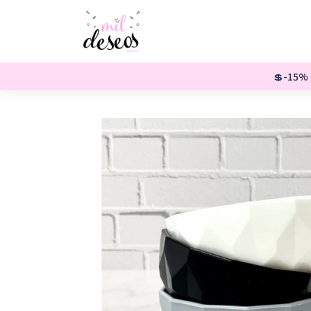
💲-15% o