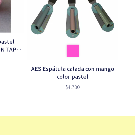
pastel
ON TAPA
E
AES Espátula calada con mango
color pastel
$4.700