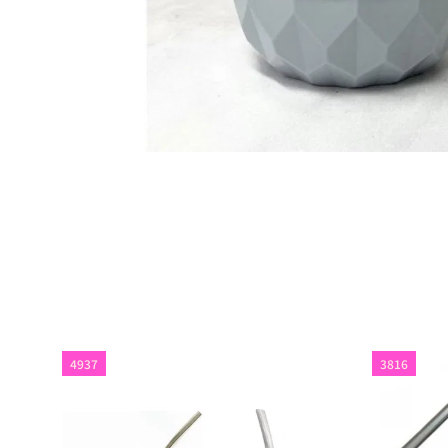
4937
3816