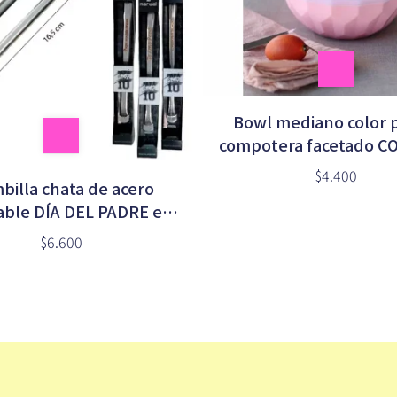
Bowl mediano color 
compotera facetado C
TRANSPARENT
$4.400
billa chata de acero
able DÍA DEL PADRE en
caja
$6.600