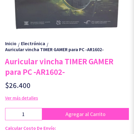
Inicio
Electrónica
/
/
Auricular vincha TIMER GAMER para PC -AR1602-
Auricular vincha TIMER GAMER
para PC -AR1602-
$26.400
Ver más detalles
Agregar al Carrito
Calcular Costo De Envío: