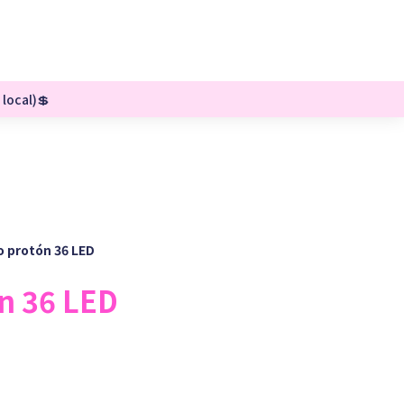
 local)💲
 protón 36 LED
n 36 LED