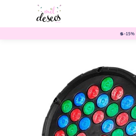
💲-15% o