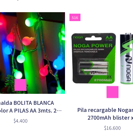
516
nalda BOLITA BLANCA
Pila recargable Noga
lor A PILAS AA 3mts. 20
2700mAh blister x
LED
$4.400
$16.600