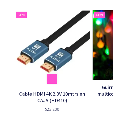
6420
4139
Guir
Cable HDMI 4K 2.0V 10mtrs en
multico
CAJA (HD410)
$23.200