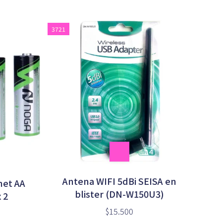
3721
Antena WIFI 5dBi SEISA en
net AA
blister (DN-W150U3)
 2
$15.500