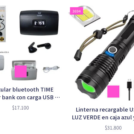
3694
cular bluetooth TIME
 bank con carga USB y
TIPO C (JS-52)
$17.100
Linterna recargable 
LUZ VERDE en caja azul 
$31.800