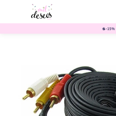
💲-15% o