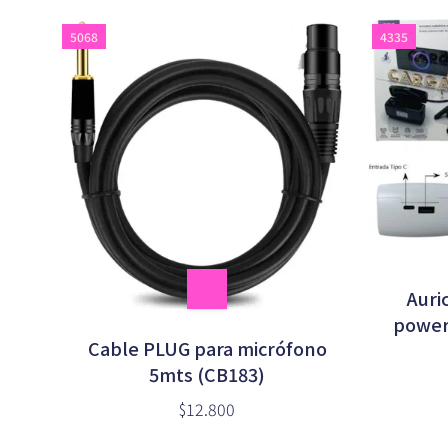
5068
4335
Auri
power
Cable PLUG para micrófono
5mts (CB183)
$12.800