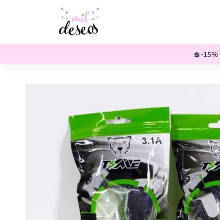
💲-15% o