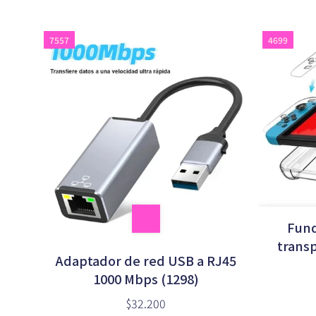
7557
4699
Fund
trans
Adaptador de red USB a RJ45
Sw
1000 Mbps (1298)
$32.200