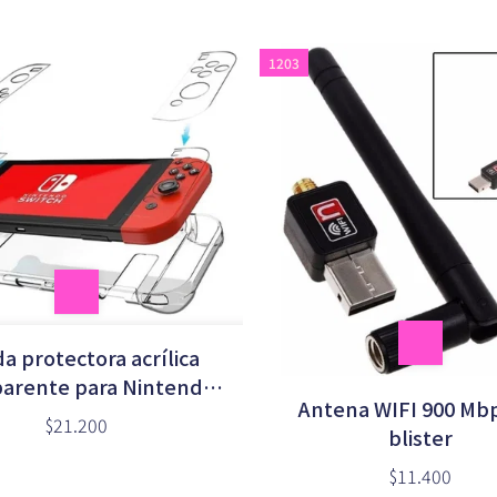
1203
a protectora acrílica
parente para Nintendo
Antena WIFI 900 Mb
itch en caja (6502)
$21.200
blister
$11.400