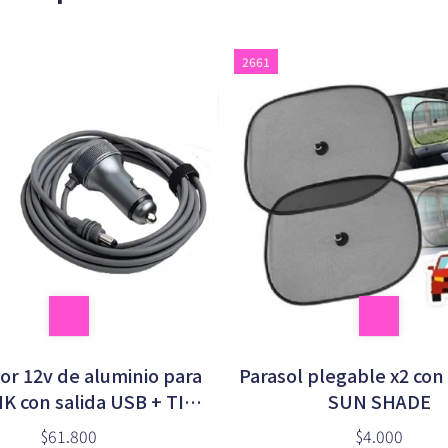
2661
or 12v de aluminio para
Parasol plegable x2 con
K con salida USB + TIPO
SUN SHADE
s en bolsa (SM6510a)
$61.800
$4.000