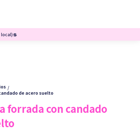
 local)💲
ios
/
candado de acero suelto
a forrada con candado
lto