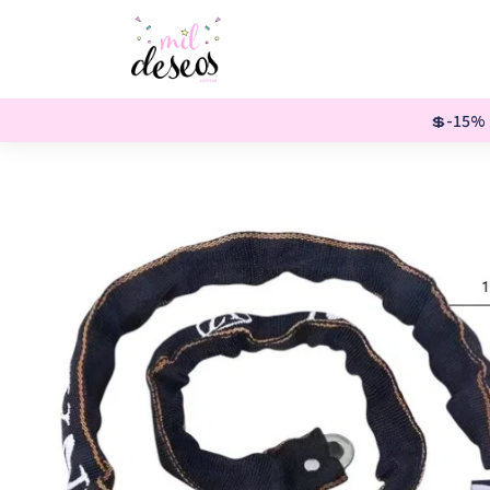
💲-15% o