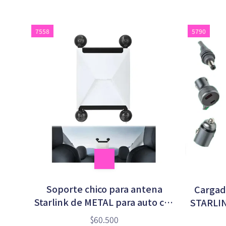
7558
5790
Soporte chico para antena
Cargad
Starlink de METAL para auto con
STARLIN
4 sopapa (3701A)
C 3mt
$60.500