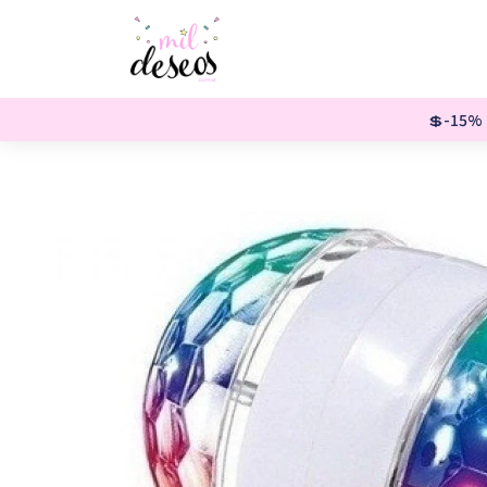
💲-15% o