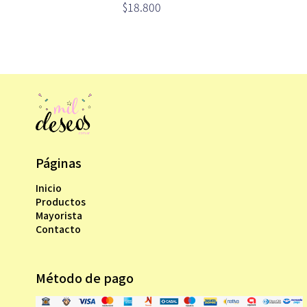
remoto (VEL-81027)
$18.800
Páginas
Inicio
Productos
Mayorista
Contacto
Método de pago