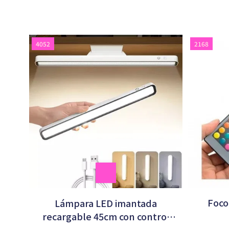
4052
2168
Foco
Lámpara LED imantada
recargable 45cm con control